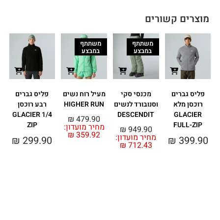
מוצרים קשורים
משתתף
משתתף
במבצע
במבצע
פליס גברים
מכנסי סקי
מעיל רוח נשים
פליס גברים
מ
רוכסן מלא
וסנובורד לנשים
HIGHER RUN
רבע רוכסן
N
GLACIER 1/4
DESCENDIT
GLACIER
₪
479.90
ZIP
FULL-ZIP
מחיר מועדון:
₪
949.90
₪
359.92
מחיר מועדון:
מ
₪
299.90
₪
399.90
₪
712.43