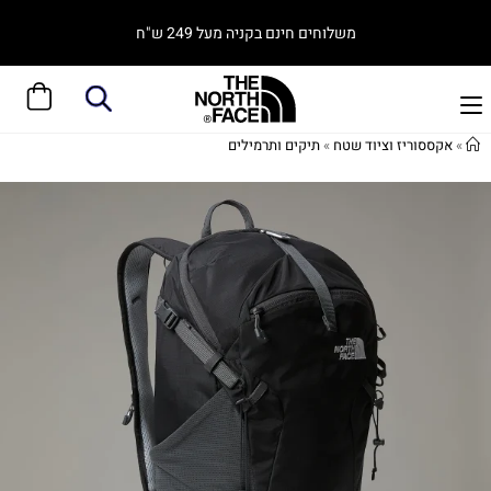
משלוחים חינם בקניה מעל 249 ש"ח
»
אקססוריז וציוד שטח
»
תיקים ותרמילים