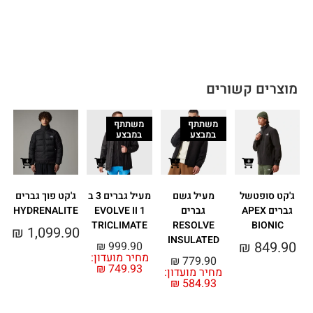
מוצרים קשורים
משתתף
משתתף
במבצע
במבצע
ג'קט סופטשל
מעיל גשם
מעיל גברים 3 ב
ג'קט פוך גברים
גברים APEX
גברים
1 EVOLVE II
HYDRENALITE
TRICLIMATE
RESOLVE
BIONIC
₪
1,099.90
INSULATED
מ
₪
849.90
₪
999.90
מחיר מועדון:
₪
779.90
₪
749.93
מחיר מועדון:
₪
584.93