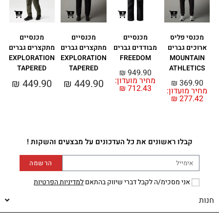
מכנסי פליס
מכנסיים
מכנסיים
מכנסיים
ארוכים גברים
מבודדים גברים
מתקצרים גברים
מתקצרים גברים
N
EXPLORATION
EXPLORATION
FREEDOM
MOUNTAIN
D
TAPERED
TAPERED
ATHLETICS
₪
949.90
מחיר מועדון:
0
₪
449.90
₪
449.90
₪
369.90
₪
712.43
מחיר מועדון:
₪
277.42
קבלו ראשונים את כל העדכונים על מבצעים והשקות !
הרשמה
אני מסכימ/ה לקבל דברי שיווק בהתאם
למדיניות הפרטיות
חנות