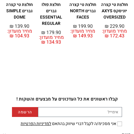
חולצת טי קצרה
חולצת טי קצרה
חולצת פולו
חולצת טי קצרה
ח
יוניסקס AXYS
גברים NORTH
גברים
גברים SIMPLE
DOME
ESSENTIAL
FACES
OVERSIZED
REGULAR
₪
139.90
₪
199.90
₪
229.90
מחיר מועדון:
מחיר מועדון:
מחיר מועדון:
₪
179.90
₪
104.93
₪
149.93
₪
172.43
מחיר מועדון:
₪
134.93
מ
קבלו ראשונים את כל העדכונים על מבצעים והשקות !
הרשמה
אני מסכימ/ה לקבל דברי שיווק בהתאם
למדיניות הפרטיות