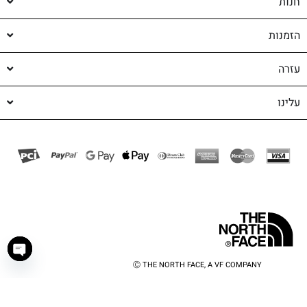
חנות
הזמנות
עזרה
עלינו
Ⓒ THE NORTH FACE, A VF COMPANY
haty
shop-shop
©️ powered by