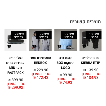
מוצרים קשורים
משתתף
משתתף
משתתף
משתתף
במבצע
במבצע
במבצע
במבצע
כפפות ילדים
כובע גרב
סווטשירט נוער
נעלי הרים
SIERRA ETIP
תינוקות BOX
REDBOX
עמידות במים
LOGO
נוער MID
₪
229.90
₪
139.90
FASTPACK
מחיר מועדון:
מחיר מועדון:
₪
99.90
₪
172.43
₪
104.93
מחיר מועדון:
מ
₪
399.90
₪
74.93
מחיר מועדון:
₪
299.92