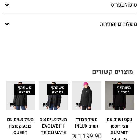
טיפול בפריט
משלוחים והחזרות
מוצרים קשורים
משתתף
משתתף
משתתף
במבצע
במבצע
במבצע
ג'קט נשים עם
מעיל מבודד
מעיל נשים 3 ב
מעיל נשים עם
חצי רוכסן
נשים INLUX
1 EVOLVE II
כובע קפוצ'ון
R
QUEST
TRICLIMATE
SUMMIT
₪
1,199.90
SERIES