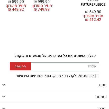
₪
599.90
₪
999.90
FUTUREFLEECE
מחיר מועדון:
מחיר מועדון:
מ
₪
449.92
₪
749.93
₪
549.90
מחיר מועדון:
₪
412.42
קבלו ראשונים את כל העדכונים על מבצעים והשקות !
הרשמה
אני מסכימ/ה לקבל דברי שיווק בהתאם
למדיניות הפרטיות
חנות
הזמנות
עזרה