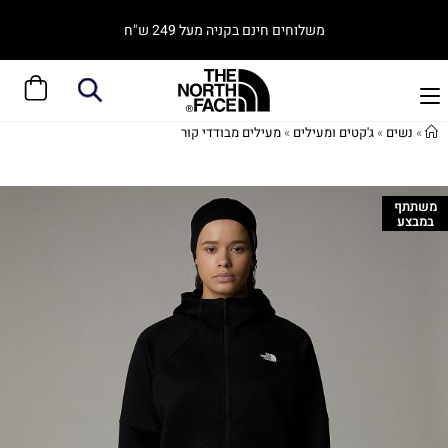
משלוחים חינם בקניה מעל 249 ש"ח
»
נשים
»
ג'קטים ומעילים
»
מעילים מבודדי קור
משתתף
במבצע