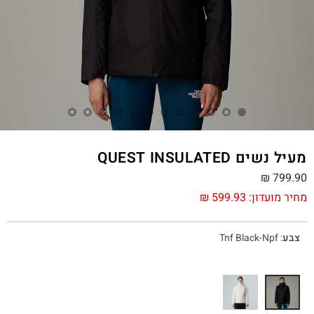
מעיל נשים QUEST INSULATED
₪
799.90
מחיר מועדון:
599.93
₪
צבע
:
Tnf Black-Npf