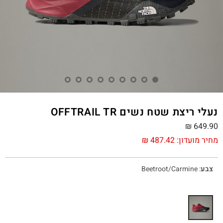
נעלי ריצת שטח נשים OFFTRAIL TR
₪
649.90
מחיר מועדון:
487.42
₪
צבע
:
Beetroot/Carmine