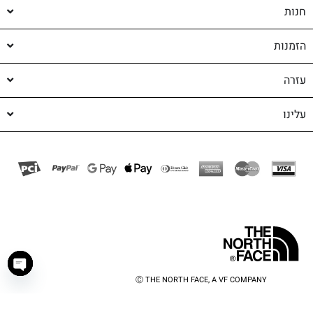
חנות
הזמנות
עזרה
עלינו
Ⓒ THE NORTH FACE, A VF COMPANY
haty
shop-shop
©️ powered by