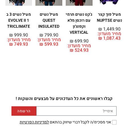
מעיל פוך קצר
ג'קט נשים תרמי
מעיל נשים
מעיל נשים 3 ב
ג
נשים NUPTSE
עם רוכסן מלא
QUEST
1 EVOLVE II
וקפוצ'ון
INSULATED
TRICLIMATE
₪
1,449.90
VERTICAL
מחיר מועדון:
₪
999.90
₪
799.90
₪
1,087.43
מחיר מועדון:
מחיר מועדון:
מ
₪
699.90
₪
749.93
₪
599.93
מחיר מועדון:
₪
524.93
קבלו ראשונים את כל העדכונים על מבצעים והשקות !
הרשמה
אני מסכימ/ה לקבל דברי שיווק בהתאם
למדיניות הפרטיות