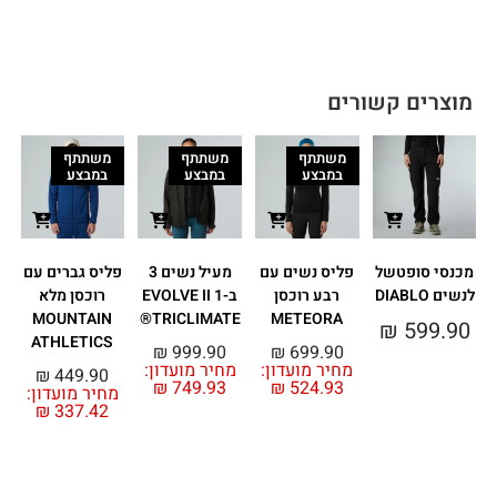
מוצרים קשורים
משתתף
משתתף
משתתף
במבצע
במבצע
במבצע
מכנסי סופטשל
פליס נשים עם
מעיל נשים 3
פליס גברים עם
לנשים DIABLO
רבע רוכסן
ב-1 EVOLVE II
רוכסן מלא
MOUNTAIN
TRICLIMATE®
METEORA
₪
599.90
ATHLETICS
₪
999.90
₪
699.90
מחיר מועדון:
מחיר מועדון:
₪
449.90
₪
749.93
₪
524.93
מחיר מועדון:
מ
₪
337.42