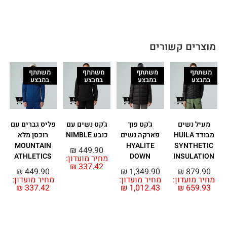
מוצרים קשורים
משתתף
משתתף
משתתף
משתתף
במבצע
במבצע
במבצע
במבצע
מעיל נשים
ג'קט פוך
ג'קט נשים עם
פליס גברים עם
ק
מבודד HUILA
פארקה נשים
כובע NIMBLE
רוכסן מלא
MOUNTAIN
HYALITE
SYNTHETIC
₪
449.90
ATHLETICS
DOWN
INSULATION
מחיר מועדון:
₪
337.42
₪
449.90
₪
1,349.90
₪
879.90
מחיר מועדון:
מחיר מועדון:
מחיר מועדון:
מ
₪
337.42
₪
1,012.43
₪
659.93