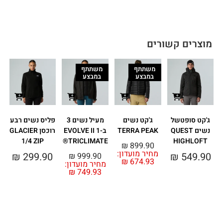
מוצרים קשורים
משתתף
משתתף
במבצע
במבצע
ג'קט סופטשל
ג'קט נשים
מעיל נשים 3
פליס נשים רבע
נשים QUEST
TERRA PEAK
ב-1 EVOLVE II
רוכסן GLACIER
1/4 ZIP
TRICLIMATE®
HIGHLOFT
₪
899.90
מחיר מועדון:
₪
299.90
₪
549.90
₪
999.90
₪
674.93
מחיר מועדון:
₪
749.93
מ