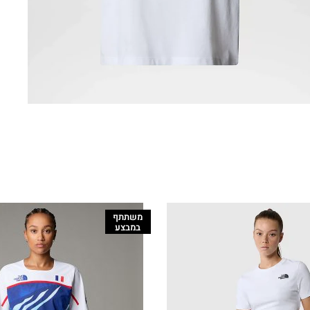
משתתף
במבצע