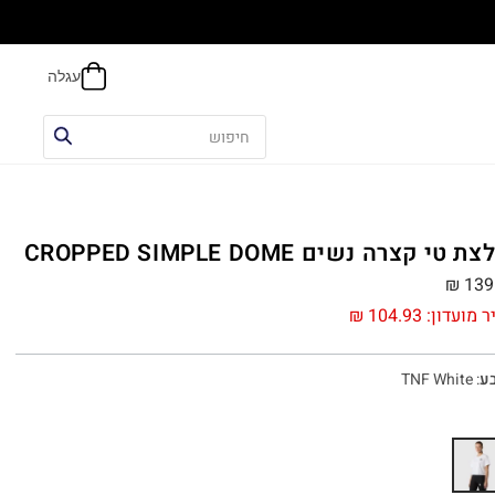
הח
 טי קצרה נשים CROPPED SIMPLE DOME
₪
139
ר מועדון:
104.93
₪
ע
:
TNF White