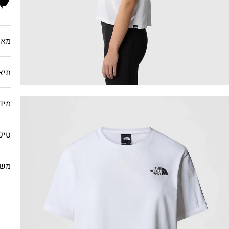
מאפ
תיא
מיד
טיפ
משל