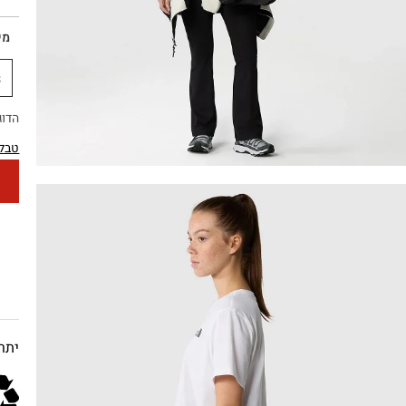
מי
S
הדוגמנית
טבלת
יתרו