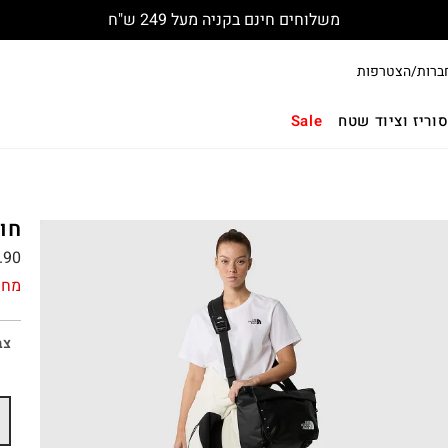
משלוחים חינם בקניה מעל 249 ש"ח
ברות/הצטרפות
וריז וציוד שטח
Sale
חולצת
.90
מחי
צב