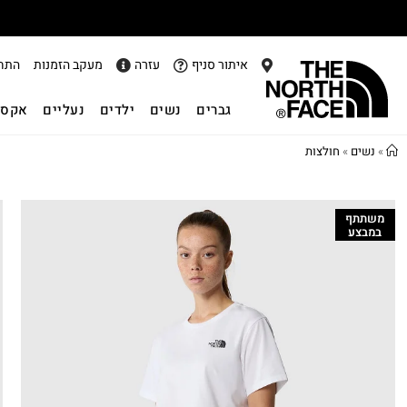
איתור סניף
עזרה
מעקב הזמנות
התח
גברים
נשים
ילדים
נעליים
אקסס
»
נשים
»
חולצות
משתתף
במבצע