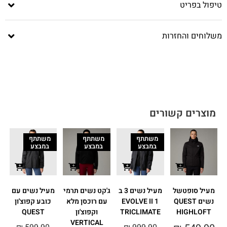
טיפול בפריט
משלוחים והחזרות
מוצרים קשורים
משתתף
משתתף
משתתף
במבצע
במבצע
במבצע
מעיל סופטשל
מעיל נשים 3 ב
ג'קט נשים תרמי
מעיל נשים עם
נשים QUEST
1 EVOLVE II
עם רוכסן מלא
כובע קפוצ'ון
HIGHLOFT
TRICLIMATE
וקפוצ'ון
QUEST
0
VERTICAL