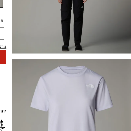
מי
S
טבלת
יתרו