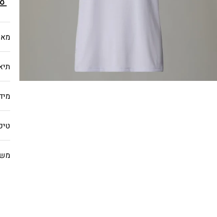
מאפ
תיא
מיד
טיפ
משל