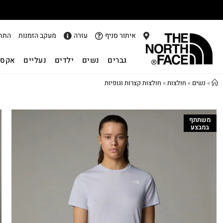
איתור סניף
עזרה
מעקב הזמנות
התח
גברים
נשים
ילדים
נעליים
אקסס
»
נשים
»
חולצות
»
חולצות קצרות וגופיות
משתתף
במבצע