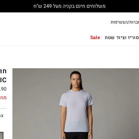
משלוחים חינם בקניה מעל 249 ש"ח
ברות/הצטרפות
וריז וציוד שטח
Sale
IC
.90
מחי
צב