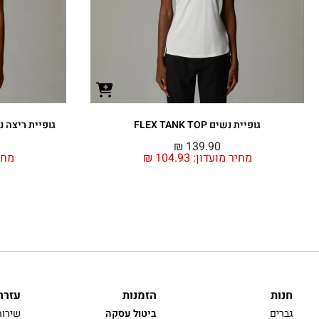
גופיית נשים FLEX TANK TOP
גופיית ריצה נשים T TANK TOP
₪
139.90
מחיר מועדון:
104.93
₪
מחי
חנות
הזמנות
עזרה
גברים
ביטול עסקה
שירות