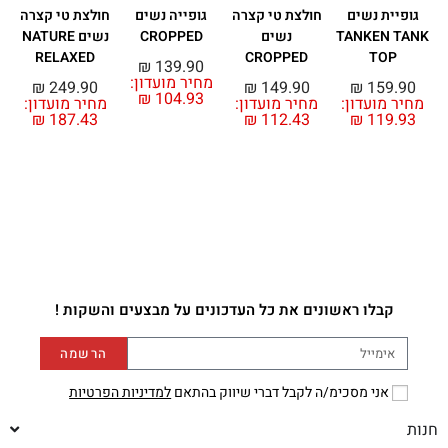
גופיית נשים
חולצת טי קצרה
גופייה נשים
חולצת טי קצרה
ח
TANKEN TANK
נשים
CROPPED
נשים NATURE
RELAXED
CROPPED
TOP
₪
139.90
מחיר מועדון:
מ
₪
249.90
₪
149.90
₪
159.90
₪
104.93
מחיר מועדון:
מחיר מועדון:
מחיר מועדון:
₪
187.43
₪
112.43
₪
119.93
קבלו ראשונים את כל העדכונים על מבצעים והשקות !
הרשמה
אני מסכימ/ה לקבל דברי שיווק בהתאם
למדיניות הפרטיות
חנות