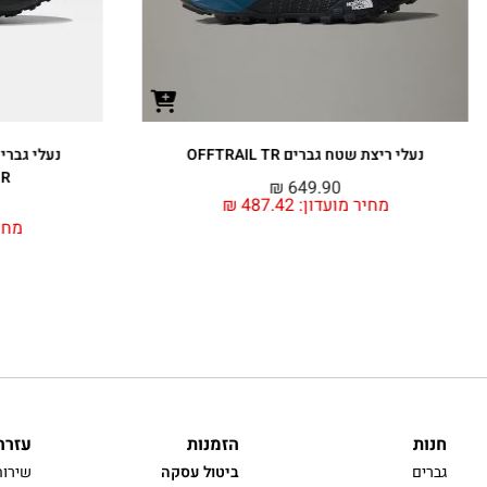
נעלי גברים VECTIV EXPLORIS 2 MID
FUTURELIGHT LTHR
₪
799.90
מחיר מועדון:
599.93
₪
מחיר 
חנות
הזמנות
עזרה
גברים
ביטול עסקה
שירות