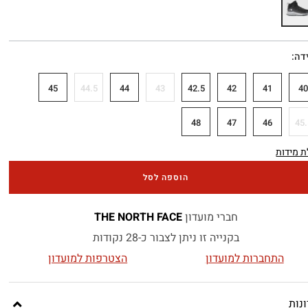
דה
45
44.5
44
43
42.5
42
41
4
48
47
46
45.
 מידות
הוספה לסל
חברי מועדון
THE NORTH FACE
בקנייה זו ניתן לצבור כ-28 נקודות
התחברות למועדון
הצטרפות למועדון
נות