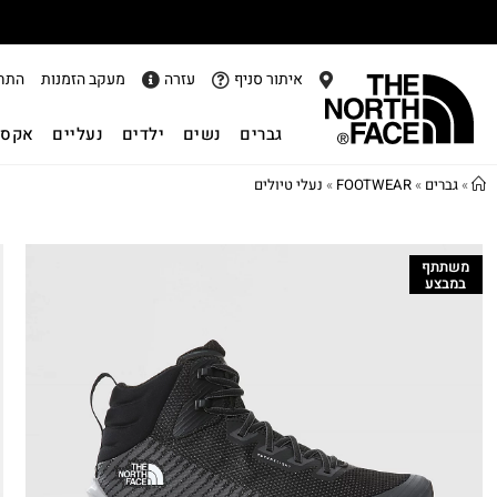
איתור סניף
עזרה
מעקב הזמנות
התח
גברים
נשים
ילדים
נעליים
אקסס
»
גברים
»
FOOTWEAR
»
נעלי טיולים
משתתף
במבצע