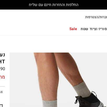
החלפות והחזרות חינם עם שליח
ברות/הצטרפות
וריז וציוד שטח
Sale
HT
.90
מחי
צב