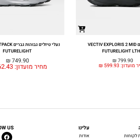
נעלי טיולים גבוהות גברים VECTIV FASTPACK
נעלי גברים VECTIV TARAVAL HIKING
FUTURELIGHT
₪
599.90
מחיר מועדון:
449.92
₪
749.90
מועדון:
562.43
₪
עלינו
OW US
 לקוחות
אודות