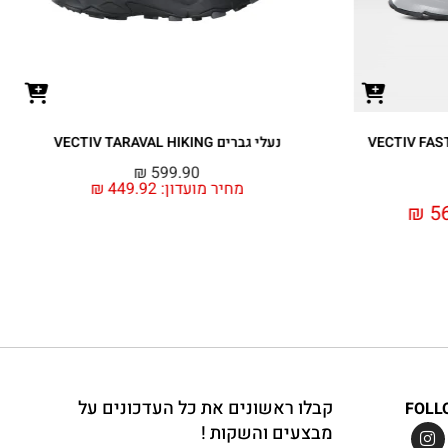
נעלי ריצת שטח גברים TNF X IKB VECTIV Enduris III
₪
649.90
₪
מחיר מועדון:
487.42
₪
קבלו ראשונים את כל העדכונים על
FOLL
מבצעים והשקות !