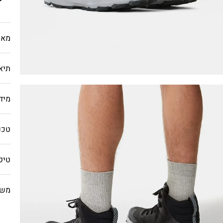
מאפ
תיא
מיד
טכנו
טיפ
משל