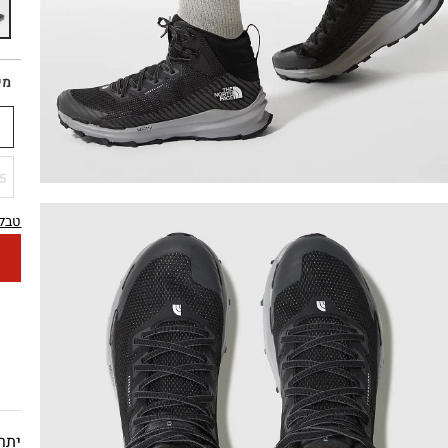
מי
0
5
טבלת
יתרו