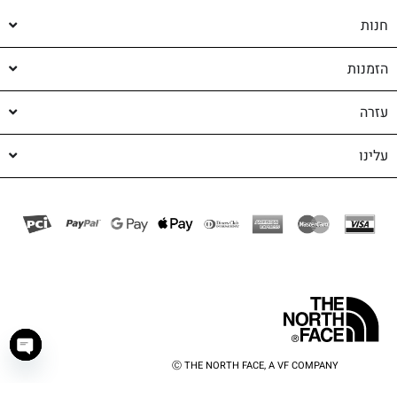
חנות
הזמנות
עזרה
עלינו
Ⓒ THE NORTH FACE, A VF COMPANY
haty
shop-shop
©️ powered by