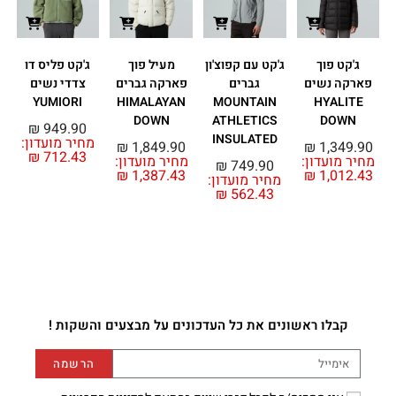
ג'קט פוך
ג'קט עם קפוצ'ון
מעיל פוך
ג'קט פליס דו
פארקה נשים
גברים
פארקה גברים
צדדי נשים
YUMIORI
HIMALAYAN
MOUNTAIN
HYALITE
DOWN
ATHLETICS
DOWN
מ
₪
949.90
INSULATED
מחיר מועדון:
₪
1,849.90
₪
1,349.90
₪
712.43
מחיר מועדון:
מחיר מועדון:
₪
749.90
₪
1,387.43
₪
1,012.43
מחיר מועדון:
₪
562.43
קבלו ראשונים את כל העדכונים על מבצעים והשקות !
הרשמה