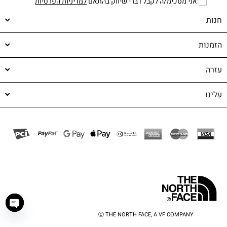
אני מסכימ/ה לקבל דברי שיווק בהתאם
למדיניות הפרטיות
חנות
הזמנות
עזרה
עלינו
Ⓒ THE NORTH FACE, A VF COMPANY
haty