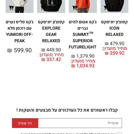
קפוצ'ון יוניסקס
ג'קט אטום למים
קפוצ'ון יוניסקס
ג'קט פליס נשים
ICON
גברים
EXPLORE
עם רוכסן מלא
YUMIORI OFF-
GEAR
™SUMMIT
RELAXED
-
PEAK
RELAXED
SUPERIOR
₪
479.90
FUTURELIGHT
מחיר מועדון:
₪
599.90
₪
449.90
₪
359.92
מחיר מועדון:
₪
1,379.90
₪
337.42
מחיר מועדון:
מ
₪
1,034.93
קבלו ראשונים את כל העדכונים על מבצעים והשקות !
הרשמה