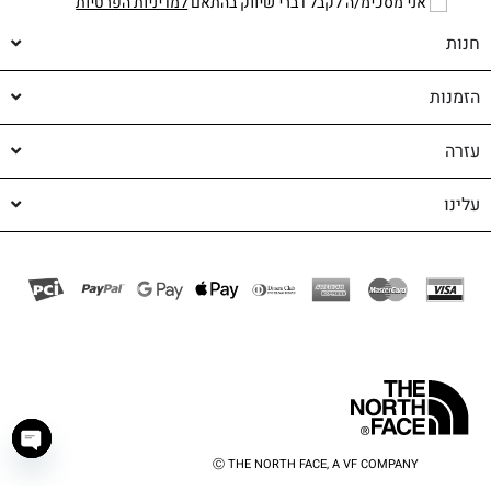
אני מסכימ/ה לקבל דברי שיווק בהתאם
למדיניות הפרטיות
חנות
הזמנות
עזרה
עלינו
Ⓒ THE NORTH FACE, A VF COMPANY
haty