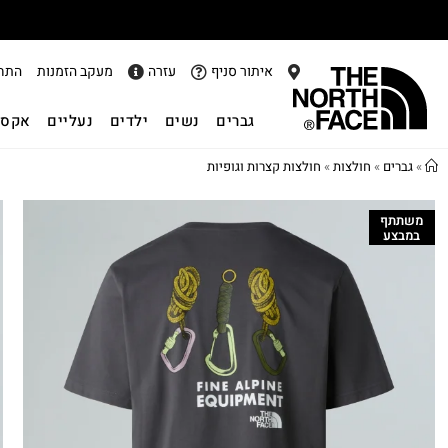
איתור סניף
עזרה
מעקב הזמנות
התח
גברים
נשים
ילדים
נעליים
אקסס
»
גברים
»
חולצות
»
חולצות קצרות וגופיות
משתתף
במבצע