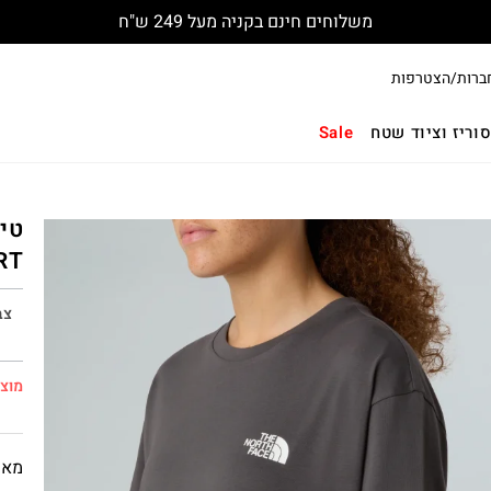
משלוחים חינם בקניה מעל 249 ש"ח
ברות/הצטרפות
וריז וציוד שטח
Sale
RT
צב
מוצר
מאפ