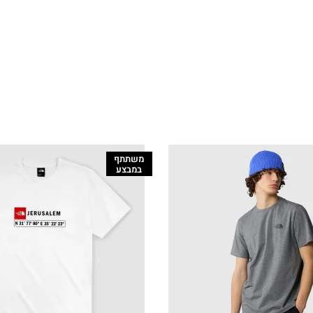
משתתף
במבצע