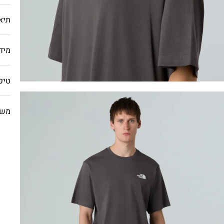
תיא
מיד
טיפ
משל