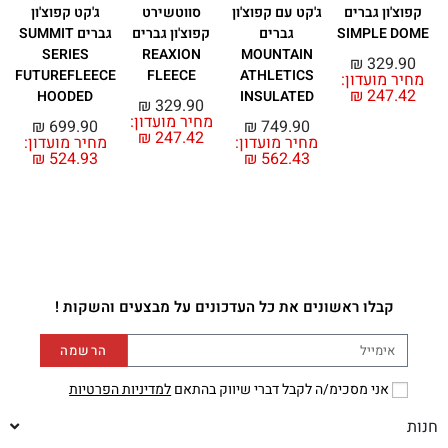
קפוצ'ון גברים
ג'קט עם קפוצ'ון
סווטשירט
ג'קט קפוצ'ון
SIMPLE DOME
גברים
קפוצ'ון גברים
גברים SUMMIT
SERIES
REAXION
MOUNTAIN
₪
329.90
FUTUREFLEECE
FLEECE
ATHLETICS
מחיר מועדון:
מ
₪
247.42
HOODED
INSULATED
₪
329.90
מחיר מועדון:
₪
699.90
₪
749.90
₪
247.42
מחיר מועדון:
מחיר מועדון:
₪
524.93
₪
562.43
קבלו ראשונים את כל העדכונים על מבצעים והשקות !
הרשמה
אני מסכימ/ה לקבל דברי שיווק בהתאם
למדיניות הפרטיות
חנות