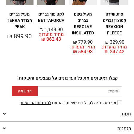
סווטשירט
מעיל גשם
ג'קט פוך גברים
מעיל גברים
ג
קפוצ'ון גברים
גברים
BETTAFORCA
מבודד TERRA
E
PEAK
RESOLVE
REAXION
0
₪
1,149.90
INSULATED
FLEECE
מחיר מועדון:
₪
899.90
₪
862.43
₪
779.90
₪
329.90
מחיר מועדון:
מחיר מועדון:
₪
584.93
₪
247.42
קבלו ראשונים את כל העדכונים על מבצעים והשקות !
הרשמה
אני מסכימ/ה לקבל דברי שיווק בהתאם
למדיניות הפרטיות
חנות
הזמנות