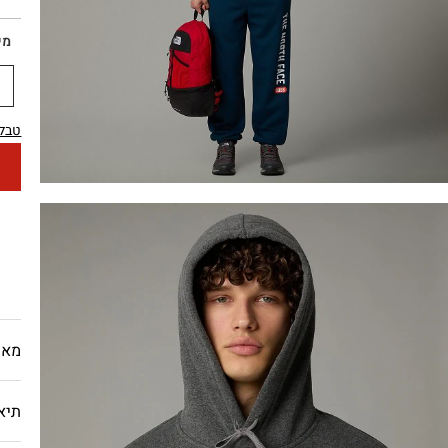
מי
טבלת
מאפ
תיא