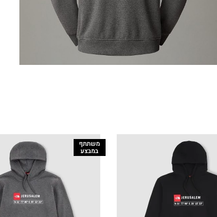
משתתף
במבצע