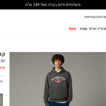
משלוחים חינם בקניה מעל 249 ש"ח
ברות/הצטרפות
וריז וציוד שטח
Sale
קפוצ
.90
מחי
צב