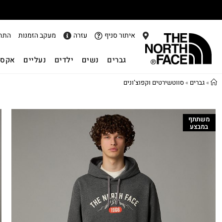
איתור סניף
עזרה
מעקב הזמנות
התח
גברים
נשים
ילדים
נעליים
אקסס
»
גברים
»
סווטשירטים וקפוצ’ונים
משתתף
במבצע