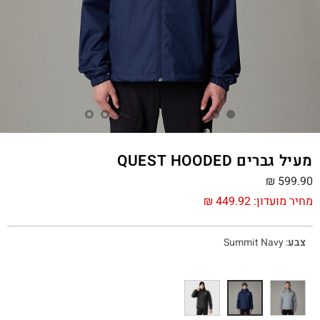
מעיל גברים QUEST HOODED
₪
599.90
מחיר מועדון:
449.92
₪
צבע
:
Summit Navy