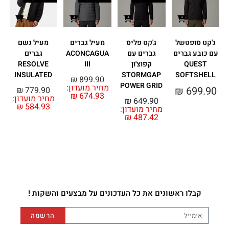
ג'קט סופטשל
ג'קט פליס
מעיל גברים
מעיל גשם
ג
עם כובע גברים
גברים עם
ACONCAGUA
גברים
E
QUEST
קפוצ'ון
III
RESOLVE
0
INSULATED
STORMGAP
SOFTSHELL
₪
899.90
POWER GRID
מחיר מועדון:
₪
699.90
₪
779.90
₪
674.93
מחיר מועדון:
₪
649.90
₪
584.93
מחיר מועדון:
₪
487.42
קבלו ראשונים את כל העדכונים על מבצעים והשקות !
הרשמה