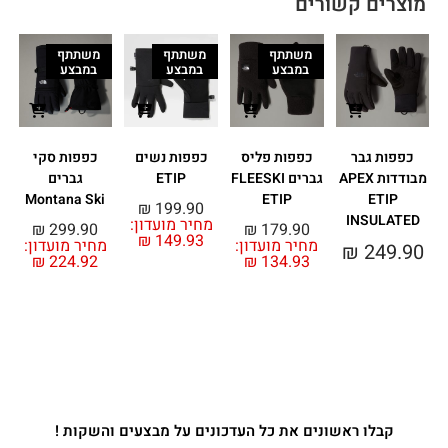
מוצרים קשורים
משתתף
משתתף
משתתף
במבצע
במבצע
במבצע
כפפות גבר
כפפות פליס
כפפות נשים
כפפות סקי
מבודדות APEX
גברים FLEESKI
ETIP
גברים
Montana Ski
ETIP
ETIP
₪
199.90
INSULATED
מחיר מועדון:
₪
299.90
₪
179.90
₪
149.93
מחיר מועדון:
מחיר מועדון:
₪
249.90
₪
224.92
₪
134.93
מ
קבלו ראשונים את כל העדכונים על מבצעים והשקות !