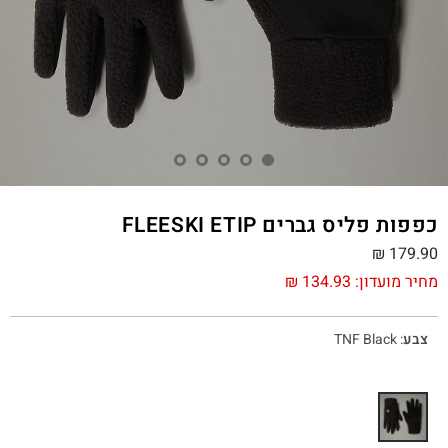
כפפות פליס גברים FLEESKI ETIP
₪
179.90
מחיר מועדון:
134.93
₪
צבע
:
TNF Black