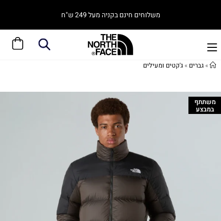
משלוחים חינם בקניה מעל 249 ש"ח
»
גברים
»
ג'קטים ומעילים
משתתף
במבצע