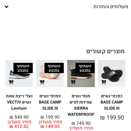
משלוחים והחזרות
מוצרים קשורים
משתתף
משתתף
משתתף
במבצע
במבצע
במבצע
כפכפי נשים
מגפי נשים
כפכפי נשים
נעלי ריצת שטח
BASE CAMP
עמידות למים
BASE CAMP
נשים VECTIV
Levitum
SLIDE III
SIERRA
SLIDE III
WATERPROOF
₪
199.90
₪
549.90
₪
199.90
מחיר מועדון:
מחיר מועדון:
מ
₪
749.90
₪
412.42
₪
149.93
מחיר מועדון: