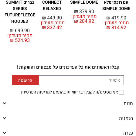
עם רוכסן מלא
SIMPLE DOME
CONNECT
גברים SUMMIT
SERIES
RELAXED
SIMPLE DOME
₪
379.90
FUTUREFLEECE
מחיר מועדון:
₪
449.90
₪
419.90
₪
284.92
HOODED
מחיר מועדון:
מחיר מועדון:
מ
₪
337.42
₪
314.92
₪
699.90
מחיר מועדון:
₪
524.93
קבלו ראשונים את כל העדכונים על מבצעים והשקות !
הרשמה
אני מסכימ/ה לקבל דברי שיווק בהתאם
למדיניות הפרטיות
חנות
הזמנות
עזרה