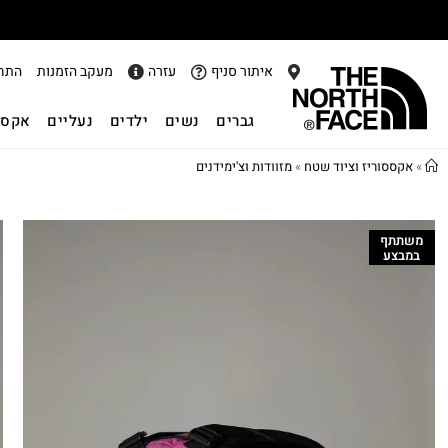
איתור סניף
עזרה
מעקב הזמנות
התח
גברים
נשים
ילדים
נעליים
אקסס
»
אקססוריז וציוד שטח
»
מזוודות וצ'ימידנים
משתתף
במבצע