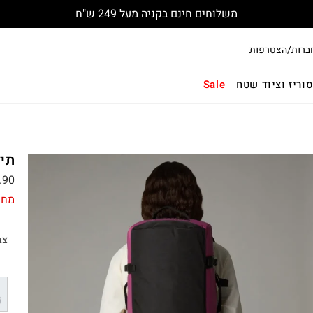
משלוחים חינם בקניה מעל 249 ש"ח
ברות/הצטרפות
וריז וציוד שטח
Sale
תיק נסי
.90
מחי
צב