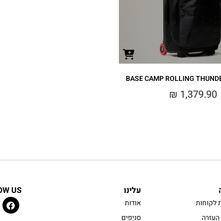
₪
1,379.90
עלינו
OW US
 לקוחות
אודות
העזרה
סניפים