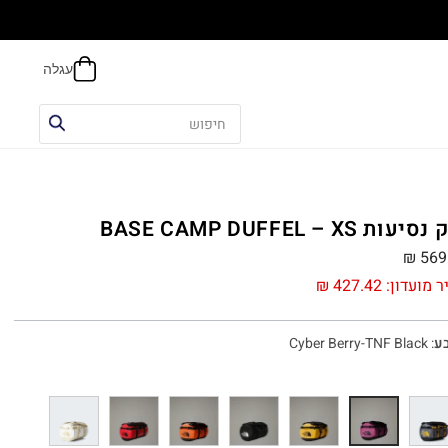
הח
עות BASE CAMP DUFFEL – XS
₪
569
ר מועדון:
427.42
₪
ע
:
Cyber Berry-TNF Black