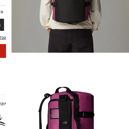
מי
S
טבלת
יתרו