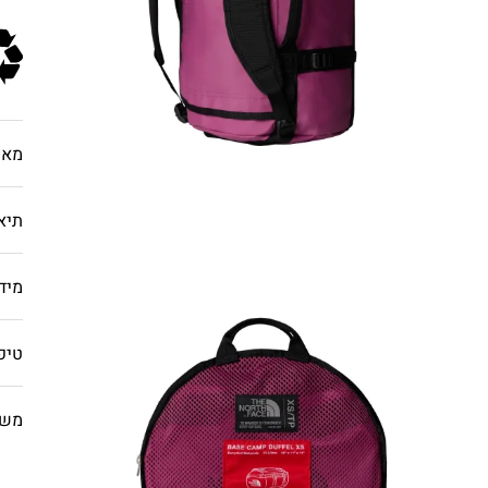
מאפ
תיא
מיד
טיפ
משל