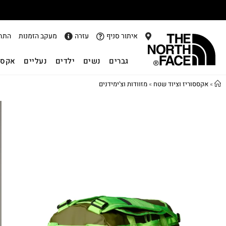
איתור סניף
עזרה
מעקב הזמנות
התח
גברים
נשים
ילדים
נעליים
אקסס
»
אקססוריז וציוד שטח
»
מזוודות וצ'ימידנים