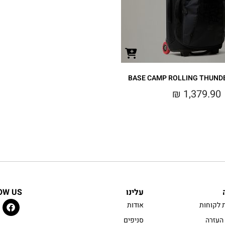
₪
1,379.90
עלינו
OW US
 לקוחות
אודות
העזרה
סניפים