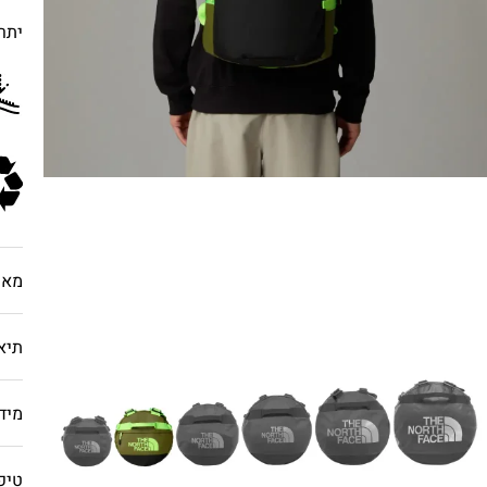
יתרו
מאפ
תיא
מיד
טיפ