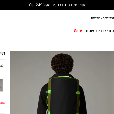
משלוחים חינם בקניה מעל 249 ש"ח
ברות/הצטרפות
וריז וציוד שטח
Sale
תיק נס
צב
מוצר