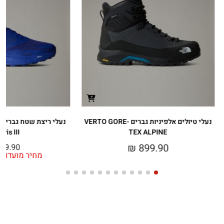
נעלי טיולים אלפיניות גברים VERTO GORE-
ris III
TEX ALPINE
₪
899.90
49.90
מחיר מועדון: