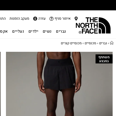
איתור סניף
עזרה
מעקב הזמנות
התח
גברים
נשים
ילדים
נעליים
אקסס
»
גברים
»
מכנסיים
»
מכנסיים קצרים
משתתף
במבצע