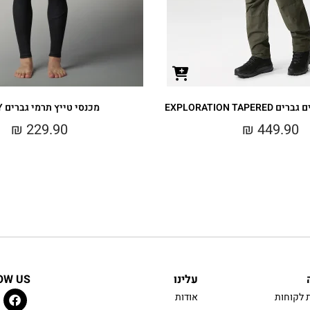
EXPLORATION TA
מכנסי טייץ תרמי גברים EASY
₪
229.90
₪
449.90
עלינו
OW US
 לקוחות
אודות