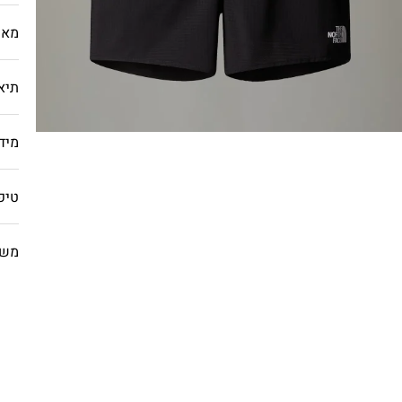
מאפ
תיא
מיד
טיפ
משל