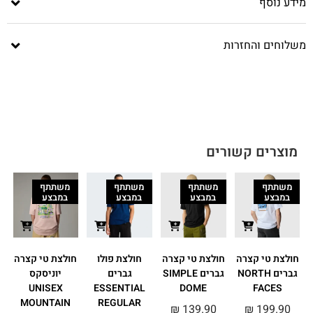
מידע נוסף
משלוחים והחזרות
מוצרים קשורים
משתתף
משתתף
משתתף
משתתף
במבצע
במבצע
במבצע
במבצע
חולצת טי קצרה
חולצת טי קצרה
חולצת פולו
חולצת טי קצרה
ח
גברים NORTH
גברים SIMPLE
גברים
יוניסקס
UNISEX
ESSENTIAL
DOME
FACES
MOUNTAIN
REGULAR
₪
139.90
₪
199.90