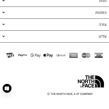
חנות
הזמנות
עזרה
עלינו
Ⓒ THE NORTH FACE, A VF COMPANY
haty
shop-shop
©️ powered by