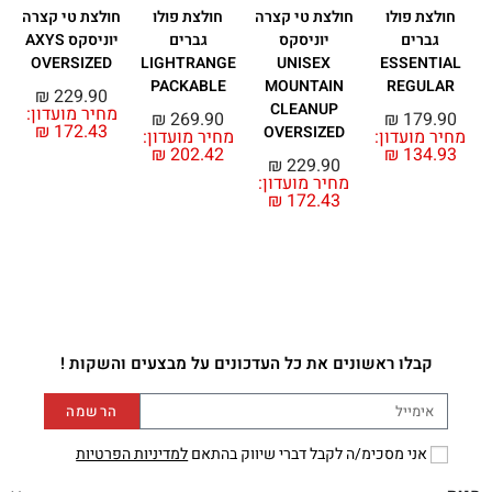
חולצת פולו
חולצת טי קצרה
חולצת פולו
חולצת טי קצרה
גברים
יוניסקס
גברים
יוניסקס AXYS
OVERSIZED
LIGHTRANGE
UNISEX
ESSENTIAL
PACKABLE
MOUNTAIN
REGULAR
₪
229.90
CLEANUP
מחיר מועדון:
0
₪
269.90
₪
179.90
₪
172.43
OVERSIZED
מחיר מועדון:
מחיר מועדון:
₪
202.42
₪
134.93
₪
229.90
מחיר מועדון:
₪
172.43
קבלו ראשונים את כל העדכונים על מבצעים והשקות !
הרשמה
אני מסכימ/ה לקבל דברי שיווק בהתאם
למדיניות הפרטיות