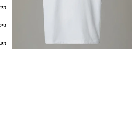
מיד
טיפ
משל