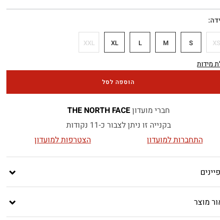
דה
XXL
XL
L
M
S
X
 מידות
הוספה לסל
חברי מועדון
THE NORTH FACE
בקנייה זו ניתן לצבור כ-11 נקודות
התחברות למועדון
הצטרפות למועדון
יינים
ור מוצר