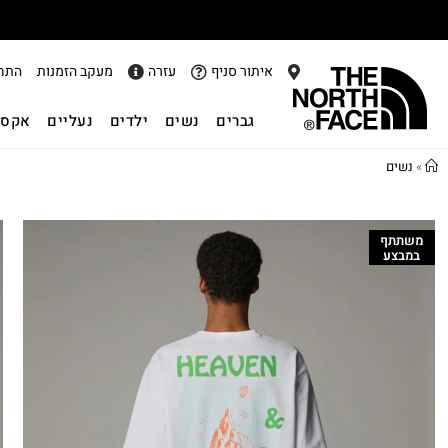
איתור סניף
עזרה
מעקב הזמנות
התח
גברים
נשים
ילדים
נעליים
אקסס
»
נשים
משתתף
במבצע