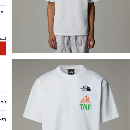
מי
S
טבלת
מאפ
תיא