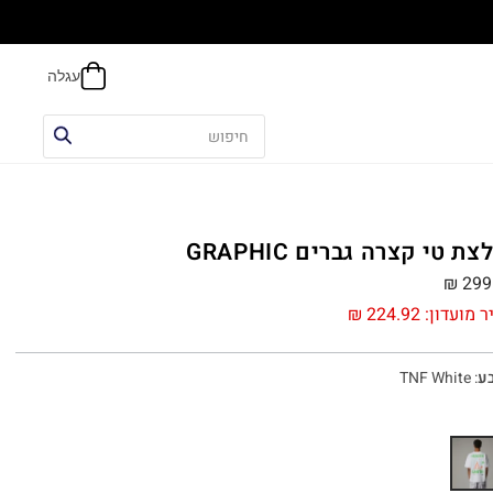
הח
צת טי קצרה גברים GRAPHIC
₪
299
ר מועדון:
224.92
₪
ע
:
TNF White