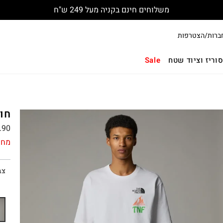
משלוחים חינם בקניה מעל 249 ש"ח
ברות/הצטרפות
וריז וציוד שטח
Sale
חול
.90
מחי
צב