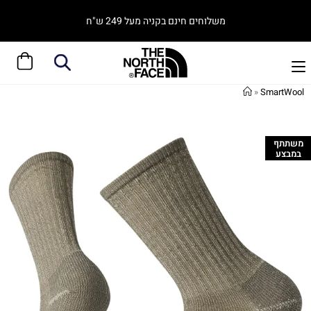
משלוחים חינם בקניה מעל 249 ש"ח
»
SmartWool
משתתף
במבצע