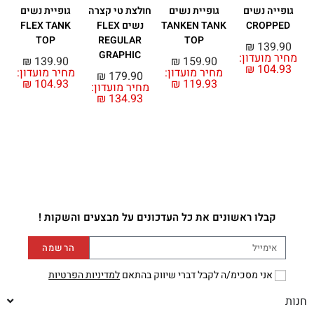
גופייה נשים
גופיית נשים
חולצת טי קצרה
גופיית נשים
ח
CROPPED
TANKEN TANK
נשים FLEX
FLEX TANK
TOP
REGULAR
TOP
₪
139.90
GRAPHIC
מחיר מועדון:
מ
₪
139.90
₪
159.90
₪
104.93
מחיר מועדון:
מחיר מועדון:
₪
179.90
₪
104.93
₪
119.93
מחיר מועדון:
₪
134.93
קבלו ראשונים את כל העדכונים על מבצעים והשקות !
הרשמה
אני מסכימ/ה לקבל דברי שיווק בהתאם
למדיניות הפרטיות
חנות