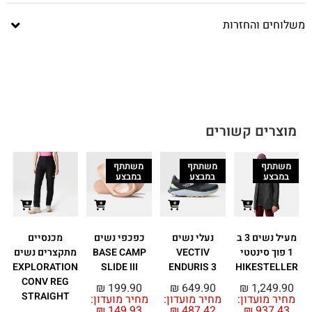
משלוחים והחזרות
מוצרים קשורים
משתתף
משתתף
משתתף
במבצע
במבצע
במבצע
מעיל נשים 3 ב
נעלי נשים
כפכפי נשים
מכנסיים
1 פוך סינטטי
VECTIV
BASE CAMP
מתקצרים נשים
6
EXPLORATION
SLIDE III
ENDURIS 3
HIKESTELLER
CONV REG
0
₪
199.90
₪
649.90
₪
1,249.90
STRAIGHT
מחיר מועדון:
מחיר מועדון:
מחיר מועדון:
₪
149.93
₪
487.42
₪
937.43