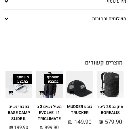
מידע נוסף
משלוחים והחזרות
מוצרים קשורים
משתתף
משתתף
במבצע
במבצע
תיק גב 28 ליטר
כובע MUDDER
מעיל נשים 3 ב
כפכפי נשים
BASE CAMP
1 EVOLVE II
TRUCKER
BOREALIS
SLIDE III
TRICLIMATE
0
₪
149.90
₪
579.90
₪
199.90
₪
999.90