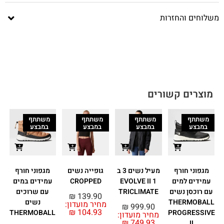
משלוחים והחזרות
מוצרים קשורים
משתתף
משתתף
משתתף
משתתף
במבצע
במבצע
במבצע
במבצע
מגפוני חורף
מעיל נשים 3 ב
גופייה נשים
מגפוני חורף
עמידים למים
1 EVOLVE II
CROPPED
עמידים במים
ל
עם רוכסן נשים
TRICLIMATE
עם שרוכים
0
₪
139.90
THERMOBALL
נשים
מחיר מועדון:
₪
999.90
₪
104.93
THERMOBALL
PROGRESSIVE
מחיר מועדון:
₪
749.93
II