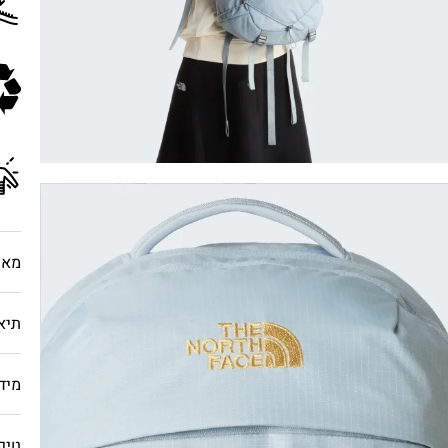
מאפ
תיא
מיד
טיפ