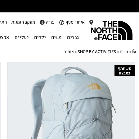
איתור סניף
עזרה
מעקב הזמנות
התח
גברים
נשים
ילדים
נעליים
אקסס
»
נשים
»
SHOP BY ACTIVITIES
»
אופנה
משתתף
במבצע