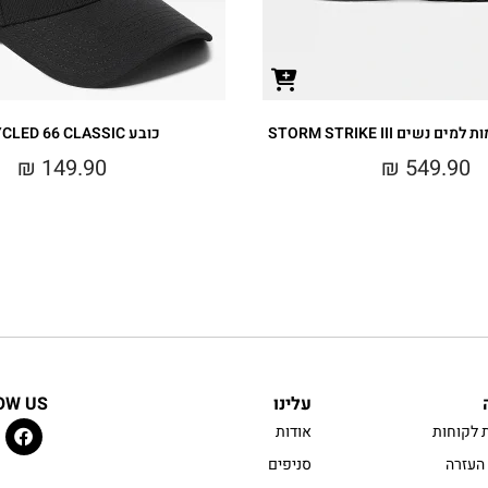
נשים STORM STRIKE III
כובע RECYCLED 66 CLASSIC
₪
149.90
₪
549.90
עלינו
OW US
 לקוחות
אודות
העזרה
סניפים