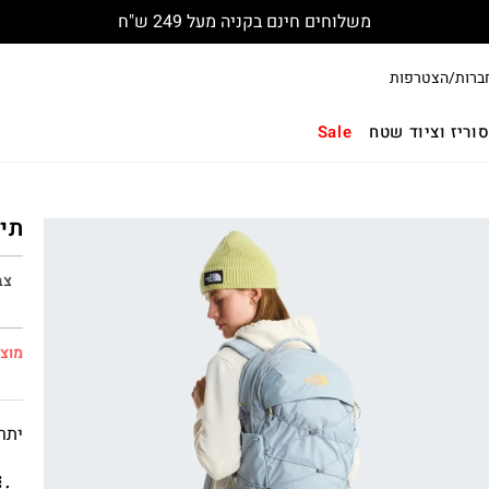
משלוחים חינם בקניה מעל 249 ש"ח
ברות/הצטרפות
וריז וציוד שטח
Sale
תיק ג
צב
מוצר
יתרו