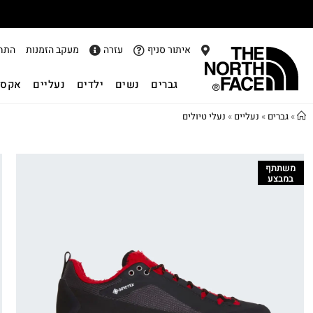
איתור סניף
עזרה
מעקב הזמנות
התח
גברים
נשים
ילדים
נעליים
אקסס
»
גברים
»
נעליים
»
נעלי טיולים
משתתף
במבצע