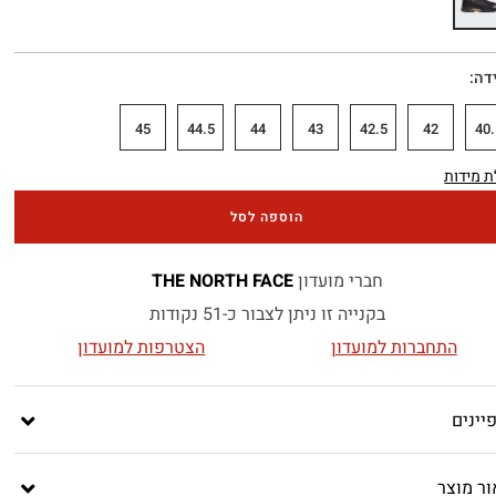
דה
45
44.5
44
43
42.5
42
40.
 מידות
הוספה לסל
חברי מועדון
THE NORTH FACE
בקנייה זו ניתן לצבור כ-51 נקודות
התחברות למועדון
הצטרפות למועדון
יינים
ור מוצר