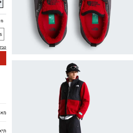
מי
5
טבלת
מאפ
תיא