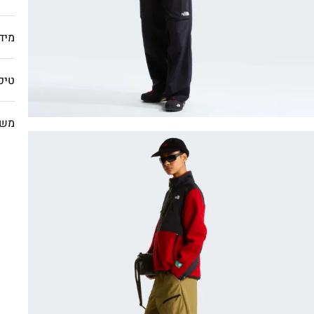
מיד
טיפ
משל