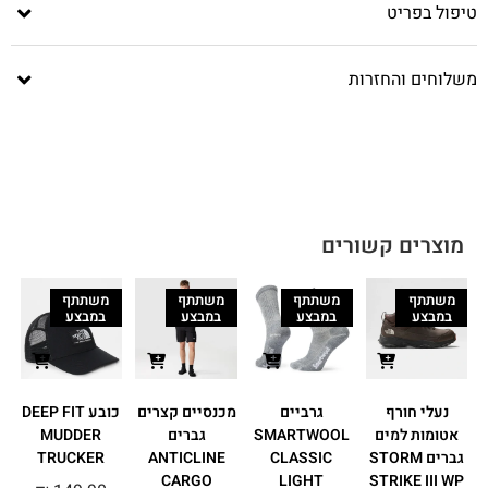
טיפול בפריט
משלוחים והחזרות
מוצרים קשורים
משתתף
משתתף
משתתף
משתתף
במבצע
במבצע
במבצע
במבצע
נעלי חורף
גרביים
מכנסיים קצרים
כובע DEEP FIT
אטומות למים
SMARTWOOL
גברים
MUDDER
גברים STORM
CLASSIC
ANTICLINE
TRUCKER
T
CARGO
LIGHT
STRIKE III WP