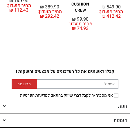
₪
149.90
CUSHION
מחיר מועדון:
₪
389.90
₪
549.90
₪
112.43
CREW
מחיר מועדון:
מחיר מועדון:
מ
₪
292.42
₪
412.42
₪
99.90
מחיר מועדון:
₪
74.93
קבלו ראשונים את כל העדכונים על מבצעים והשקות !
הרשמה
אני מסכימ/ה לקבל דברי שיווק בהתאם
למדיניות הפרטיות
חנות
הזמנות