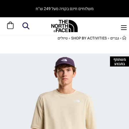
משלוחים חינם בקניה מעל 249 ש"ח
»
גברים
»
SHOP BY ACTIVITIES
»
טיולים
משתתף
במבצע