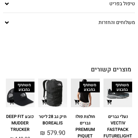
טיפול בפריט
משלוחים והחזרות
מוצרים קשורים
משתתף
משתתף
משתתף
במבצע
במבצע
במבצע
נעלי גברים
חולצת פולו
תיק גב 28 ליטר
כובע DEEP FIT
VECTIV
גברים
BOREALIS
MUDDER
מ
TRUCKER
PREMIUM
FASTPACK
₪
579.90
PIQUET
FUTURELIGHT