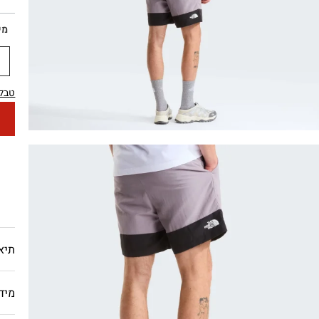
מי
טבלת
תיא
מיד