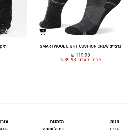
גרביים SMARTWOOL LIGHT CUSHION CREW
תיק גב 28 ליט
₪
119.90
מחיר מועדון:
89.93
₪
חנות
הזמנות
עזרה
גברים
ביטול עסקה
שירות