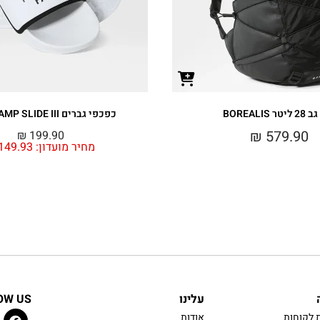
ר BOREALIS
כפכפי גברים BASE CAMP SLIDE III
₪
579.90
₪
199.90
מחיר מועדון:
149.93
עלינו
OW US
 לקוחות
אודות