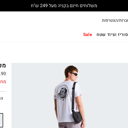
משלוחים חינם בקניה מעל 249 ש"ח
ברות/הצטרפות
וריז וציוד שטח
Sale
מכנ
.90
מחי
צב