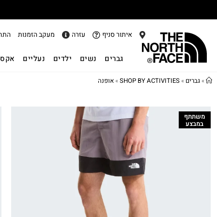
איתור סניף
עזרה
מעקב הזמנות
התח
גברים
נשים
ילדים
נעליים
אקסס
»
גברים
»
SHOP BY ACTIVITIES
»
אופנה
משתתף
במבצע