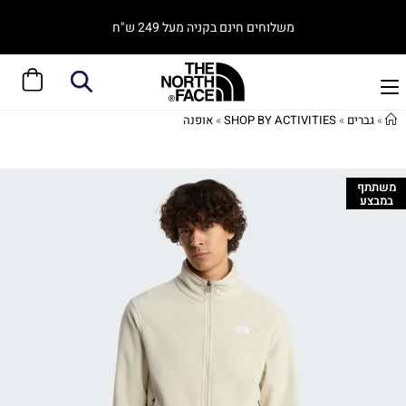
משלוחים חינם בקניה מעל 249 ש"ח
»
גברים
»
SHOP BY ACTIVITIES
»
אופנה
משתתף
במבצע