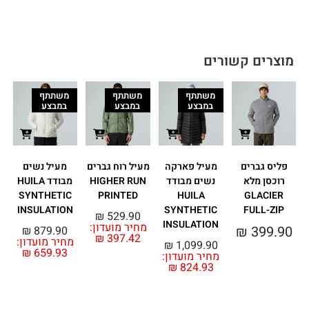
מוצרים קשורים
משתתף
משתתף
משתתף
במבצע
במבצע
במבצע
פליס גברים
מעיל פארקה
מעיל רוח גברים
מעיל נשים
רוכסן מלא
נשים מבודד
HIGHER RUN
מבודד HUILA
SYNTHETIC
PRINTED
HUILA
GLACIER
INSULATION
SYNTHETIC
FULL-ZIP
₪
529.90
INSULATION
מחיר מועדון:
₪
399.90
₪
879.90
₪
397.42
מחיר מועדון:
מ
₪
1,099.90
₪
659.93
מחיר מועדון:
₪
824.93