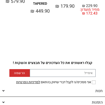
₪
579.90
TAPERED
₪
179.90
₪
229.90
מחיר מועדון:
מ
₪
449.90
₪
172.43
קבלו ראשונים את כל העדכונים על מבצעים והשקות !
הרשמה
אני מסכימ/ה לקבל דברי שיווק בהתאם
למדיניות הפרטיות
חנות
הזמנות