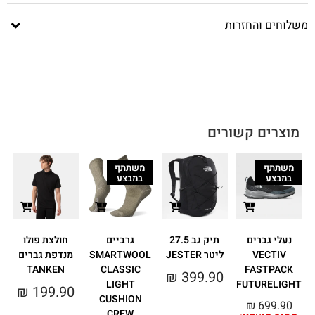
משלוחים והחזרות
מוצרים קשורים
משתתף
משתתף
במבצע
במבצע
נעלי גברים
תיק גב 27.5
גרביים
חולצת פולו
VECTIV
ליטר JESTER
SMARTWOOL
מנדפת גברים
TANKEN
CLASSIC
FASTPACK
₪
399.90
LIGHT
FUTURELIGHT
₪
199.90
CUSHION
מ
₪
699.90
CREW